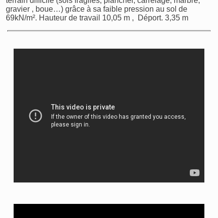
terrain difficile (sols fragiles, plancher, carrelage, marbre,
gravier , boue…) grâce à sa faible pression au sol de
69kN/m². Hauteur de travail 10,05 m , Déport. 3,35 m