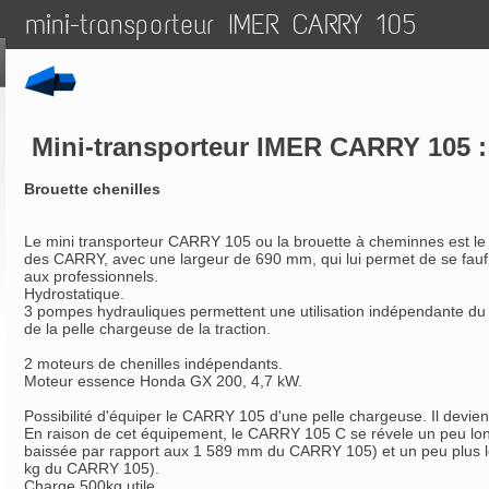
mini-transporteur IMER CARRY 105
Mini-transporteur IMER CARRY 105 :
Brouette chenilles
Le mini transporteur CARRY 105 ou la brouette à cheminnes est l
des CARRY, avec une largeur de 690 mm, qui lui permet de se faufile
aux professionnels.
Hydrostatique.
3 pompes hydrauliques permettent une utilisation indépendante d
de la pelle chargeuse de la traction.
2 moteurs de chenilles indépendants.
Moteur essence Honda GX 200, 4,7 kW.
Possibilité d'équiper le CARRY 105 d'une pelle chargeuse. Il devie
En raison de cet équipement, le CARRY 105 C se révele un peu lon
baissée par rapport aux 1 589 mm du CARRY 105) et un peu plus l
kg du CARRY 105).
Charge 500kg utile